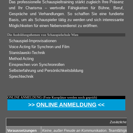
Das professionelle Schauspieltraining stärkt zugleich Ihre Präsenz
und Ihr Charisma – wertvolle Fähigkeiten für Bühne, Beruf,
Gespräche und Verhandlungen. So schaffen Sie eine fundierte
Basis, um als Schauspieler tätig zu werden und sich interessante
Möglichkeiten für einen Nebenverdienst zu eröffnen.
Die Ausbildungsthemen von Schauspielschule Wien
Schauspiel-Improvisationen
Voice Acting für Synchron und Film
Stanislawski-Technik
Method Acting
Einsprechen von Synchronrollen
Selbsterfahrung und Persönlichkeitsbildung
Sprechtechnik
ONLINE ANMELDUNG (Freie Kursplätze werden noch geprüft)
>>
ONLINE ANMELDUNG
<<
Zusätzliche Inf
Voraussetzungen
Keine, außer Freude an Kommunikation. Teamfähigkeit mi