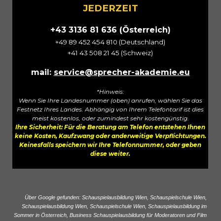
JEDERZEIT
+43 3136 81 636 (Österreich)
+
49 89 452 454 810
(Deutschland)
+41 43 508 21 45 (Schweiz)
mail:
service@sprecher-akademie.eu
*Hinweis:
Wenn Sie Ihre Landesnummer (oben) anrufen, wählen Sie das
Festnetz Ihres Landes. Abhängig von Ihrem Telefontarif ist dies
meist kostenlos, oder zumindest sehr kostengünstig.
Ihre Sicherheit: Für die Beratung am Telefon entstehen Ihnen
keine Kosten, Kaufzwang oder anderweitige Verpflichtungen.
Keinesfalls speichern wir Ihre Telefonnummer, oder geben
diese weiter.
Über Google gefunden: Schauspielausbildung Wien, Schauspielschule Wien,
Schauspielausbildung Wien, Schauspielschule Wien, Schauspielausbildung im
Sommer in Österreich, Business Schauspielausbildung für Moderatoren und Film