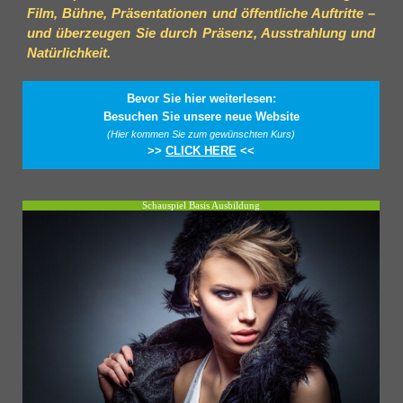
Film, Bühne, Präsentationen und öffentliche Auftritte –
und überzeugen Sie durch Präsenz, Ausstrahlung und
Natürlichkeit.
Bevor Sie hier weiterlesen:
Besuchen Sie unsere neue Website
(Hier kommen Sie zum gewünschten Kurs)
>>
CLICK HERE
<<
Schauspiel Basis Ausbildung