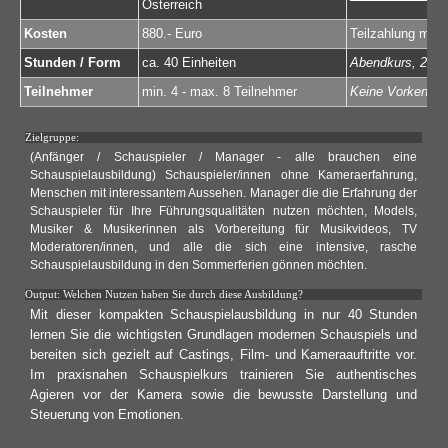
Österreich
Kosten
880.- Euro
Teilzahlung mögl
Stunden / Form
ca. 40 Einheiten
Abendkurs, 2x p
Teilnehmer
min. 4 - max. 8 Teilnehmer
Keine Vorkenntn
Zielgruppe:
(Anfänger / Schauspieler / Manager - alle brauchen eine
Schauspielausbildung) Schauspieler/innen ohne Kameraerfahrung,
Menschen mit interessantem Aussehen. Manager die die Erfahrung der
Schauspieler für Ihre Führungsqualitäten nutzen möchten, Models,
Musiker & Musikerinnen als Vorbereitung für Musikvideos, TV
Moderatoren/innen, und alle die sich eine intensive, rasche
Schauspielausbildung in den Sommerferien gönnen möchten.
Output: Welchen Nutzen haben Sie durch diese Ausbildung?
Mit dieser kompakten Schauspielausbildung in nur 40 Stunden
lernen Sie die wichtigsten Grundlagen modernen Schauspiels und
bereiten sich gezielt auf Castings, Film- und Kameraauftritte vor.
Im praxisnahen Schauspielkurs trainieren Sie authentisches
Agieren vor der Kamera sowie die bewusste Darstellung und
Steuerung von Emotionen.