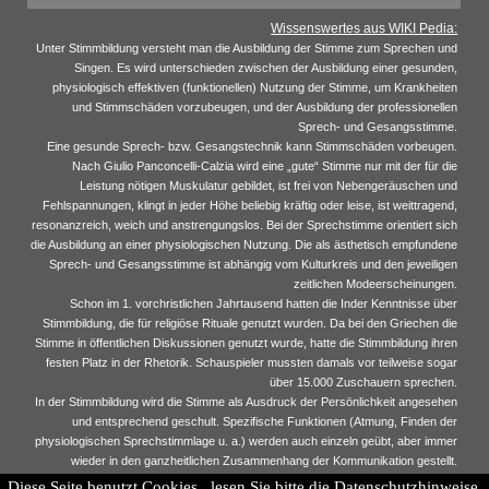
Wissenswertes aus WIKI Pedia:
Unter Stimmbildung versteht man die Ausbildung der Stimme zum Sprechen und
Singen. Es wird unterschieden zwischen der Ausbildung einer gesunden,
physiologisch effektiven (funktionellen) Nutzung der Stimme, um Krankheiten
und Stimmschäden vorzubeugen, und der Ausbildung der professionellen
Sprech- und Gesangsstimme.
Eine gesunde Sprech- bzw. Gesangstechnik kann Stimmschäden vorbeugen.
Nach Giulio Panconcelli-Calzia wird eine „gute“ Stimme nur mit der für die
Leistung nötigen Muskulatur gebildet, ist frei von Nebengeräuschen und
Fehlspannungen, klingt in jeder Höhe beliebig kräftig oder leise, ist weittragend,
resonanzreich, weich und anstrengungslos. Bei der Sprechstimme orientiert sich
die Ausbildung an einer physiologischen Nutzung. Die als ästhetisch empfundene
Sprech- und Gesangsstimme ist abhängig vom Kulturkreis und den jeweiligen
zeitlichen Modeerscheinungen.
Schon im 1. vorchristlichen Jahrtausend hatten die Inder Kenntnisse über
Stimmbildung, die für religiöse Rituale genutzt wurden. Da bei den Griechen die
Stimme in öffentlichen Diskussionen genutzt wurde, hatte die Stimmbildung ihren
festen Platz in der Rhetorik. Schauspieler mussten damals vor teilweise sogar
über 15.000 Zuschauern sprechen.
In der Stimmbildung wird die Stimme als Ausdruck der Persönlichkeit angesehen
und entsprechend geschult. Spezifische Funktionen (Atmung, Finden der
physiologischen Sprechstimmlage u. a.) werden auch einzeln geübt, aber immer
wieder in den ganzheitlichen Zusammenhang der Kommunikation gestellt.
Diese Seite benutzt Cookies , lesen Sie bitte die Datenschutzhinweise.