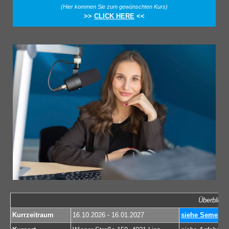
(Hier kommen Sie zum gewünschten Kurs)
>>
CLICK HERE
<<
Überblick 
Kurrzeitraum
16.10.2026 - 16.01.2027
siehe Semeste