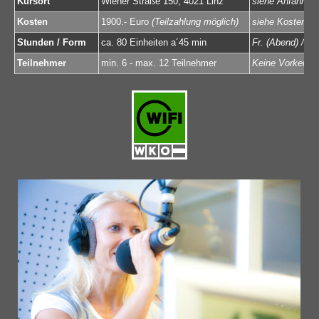
Kursort
Wiener Straße 150, 4021 Linz
siehe Anfahrtsp
Kosten
1900.- Euro
(Teilzahlung möglich)
siehe Kostenhi
Stunden / Form
ca. 80 Einheiten a´45 min
Fr. (Abend) / Sa
Teilnehmer
min. 6 - max. 12 Teilnehmer
Keine Vorkennt