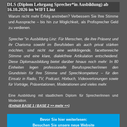
DLS (Diplom Lehrgang Sprecher*in Ausbildung) ab
16.10.2026 im WIFI Linz
Warum nicht mehr Erfolg anstreben? Verbessern Sie Ihre Stimme
und Aussprache – bis hin zur Möglichkeit, als Profisprecher Geld
zu verdienen.
Sprecher *in Ausbildung Linz: Für Menschen, die ihre Präsenz und
ihr Charisma sowohl im Berufsleben als auch privat stärken
möchten, sind nicht nur eine wohlklingende, facettenreiche
Stimme und eine klare, dialektfreie Artikulation entscheidend.
Diese Diplomausbildung bietet darüber hinaus noch mehr: In 80
Einheiten legen professionelle Berufssprecher/innen den
Grundstein für Ihre Stimme und Sprechkompetenz – für den
Einsatz in Radio, TV, Podcast, Hörbuch, Videovertonungen sowie
für Vorträge, Präsentationen, Moderationen und vieles mehr.
Eine Ausbildung mit staatlichem Diplom für Sprecher/innen und
Moderation.
(Enthält BASE 1 / BASE 2 >> mehr <<)
Bevor Sie hier weiterlesen:
Besuchen Sie unsere neue Website