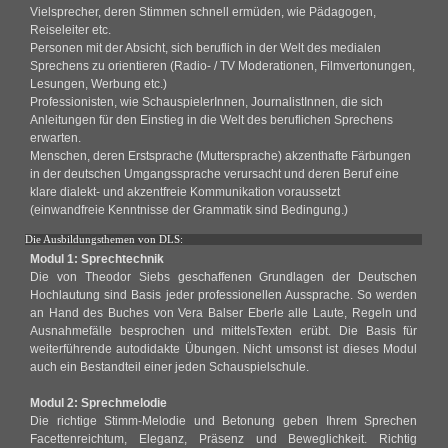
Vielsprecher, deren Stimmen schnell ermüden, wie Pädagogen,
Reiseleiter etc.
Personen mit der Absicht, sich beruflich in der Welt des medialen
Sprechens zu orientieren (Radio- / TV Moderationen, Filmvertonungen,
Lesungen, Werbung etc.)
Professionisten, wie SchauspielerInnen, JournalistInnen, die sich
Anleitungen für den Einstieg in die Welt des beruflichen Sprechens
erwarten.
Menschen, deren Erstsprache (Muttersprache) akzenthafte Färbungen
in der deutschen Umgangssprache verursacht und deren Beruf eine
klare dialekt- und akzentfreie Kommunikation voraussetzt
(einwandfreie Kenntnisse der Grammatik sind Bedingung.)
Die Ausbildungsthemen von DLS:
Modul 1: Sprechtechnik
Die von Theodor Siebs geschaffenen Grundlagen der Deutschen
Hochlautung sind Basis jeder professionellen Aussprache. So werden
an Hand des Buches von Vera Balser Eberle alle Laute, Regeln und
Ausnahmefälle besprochen und mittelsTexten erübt. Die Basis für
weiterführende autodidakte Übungen. Nicht umsonst ist dieses Modul
auch ein Bestandteil einer jeden Schauspielschule.
Modul 2: Sprechmelodie
Die richtige Stimm-Melodie und Betonung geben Ihrem Sprechen
Facettenreichtum, Eleganz, Präsenz und Beweglichkeit. Richtig