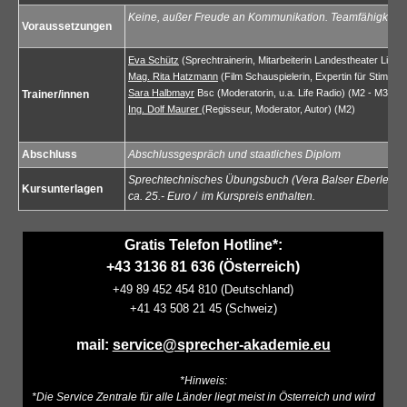
Keine, außer Freude an Kommunikation. Teamfähigkeit mi
Voraussetzungen
Eva Schütz
(Sprechtrainerin, Mitarbeiterin Landestheater Linz)
Mag. Rita Hatzmann
(Film Schauspielerin, Expertin für Stimmbi
Sara Halbmayr
Bsc (Moderatorin, u.a. Life Radio) (M2 - M3)
Trainer/innen
Ing. Dolf Maurer
(Regisseur, Moderator, Autor) (M2)
Abschluss
Abschlussgespräch und staatliches Diplom
Sprechtechnisches Übungsbuch (Vera Balser Eberle / pb
Kursunterlagen
ca. 25.- Euro / im Kurspreis enthalten.
Gratis Telefon Hotline*:
+43 3136 81 636 (Österreich)
+
49 89 452 454 810
(Deutschland)
+41 43 508 21 45 (Schweiz)
mail:
service@sprecher-akademie.eu
*Hinweis:
*Die Service Zentrale für alle Länder liegt meist in Österreich und wird