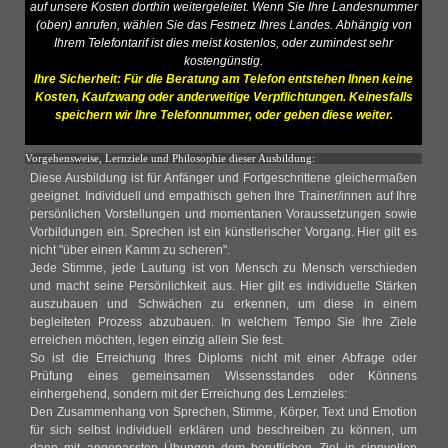
auf unsere Kosten dorthin weitergeleitet. Wenn Sie Ihre Landesnummer
(oben) anrufen, wählen Sie das Festnetz Ihres Landes. Abhängig von
Ihrem Telefontarif ist dies meist kostenlos, oder zumindest sehr
kostengünstig.
Ihre Sicherheit: Für die Beratung am Telefon entstehen Ihnen keine
Kosten, Kaufzwang oder anderweitige Verpflichtungen. Keinesfalls
speichern wir Ihre Telefonnummer, oder geben diese weiter.
Vorgehensweise, Lernziele und Philosophie dieser Ausbildung:
Diese Ausbildung ist für Anfänger und Fortgeschrittene gleichermaßen
geeignet. Individuell und empathisch gehen Ihre Trainer/innen auf Ihre
persönlichen Vorstellungen und momentanen Voraussetzungen sowie
Vorbildungen ein. Sprechen ist ein künstlerischer Vorgang. Hier gilt es
nicht "über einen Kamm zu scheren".
Jede Stimme, jede Lautung ist von Mensch zu Mensch verschieden
und macht seine Persönlichkeit aus. Hier gilt es individuelle Stärken
auszubauen und Schwächen zu erkennen, um diese in einem
begleiteten Prozess abzubauen. In welchem Tempo Sie Ihre Ziele
erreichen möchten, legen einzig allein Sie fest.
So ist die Erreichung Ihres Diploms nicht mit einer Abfrage oder
Prüfung eines gemeinsamen Wissensstandes oder Könnens
einhergehend, sondern mit der Erreichung des Lernzieles:
Den Zusammenhang von Sprechen, Stimme, Körper, Text und Emotion
für sich selbst individuell erklären und beschreiben zu können, um